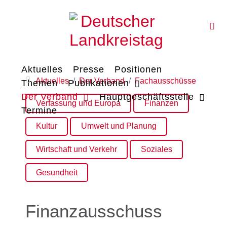
Aktuelles
Presse
Positionen
Aktuelles
Der Verband
Fachausschüsse
Themen
Publikationen
Der Verband
Hauptgeschäftsstelle
Verfassung und Europa
Finanzen
Termine
Kultur
Umwelt und Planung
Wirtschaft und Verkehr
Soziales
Gesundheit
Finanzausschuss