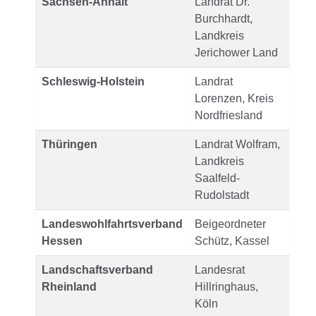
Sachsen-Anhalt
Landrat Dr.
Burchhardt,
Landkreis
Jerichower Land
Schleswig-Holstein
Landrat
Lorenzen, Kreis
Nordfriesland
Thüringen
Landrat Wolfram,
Landkreis
Saalfeld-
Rudolstadt
Landeswohlfahrtsverband
Beigeordneter
Hessen
Schütz, Kassel
Landschaftsverband
Landesrat
Rheinland
Hillringhaus,
Köln