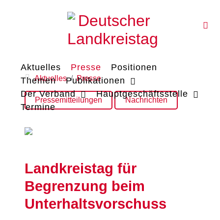
Aktuelles
Presse
Positionen
Aktuelles
Presse
Themen
Publikationen
Der Verband
Hauptgeschäftsstelle
Pressemitteilungen
Nachrichten
Termine
Landkreistag für
Begrenzung beim
Unterhaltsvorschuss