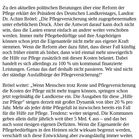
Zu den aktuellen politischen Beratungen über eine Reform der
Pflege erklärt der Präsident des Deutschen Landkreistages, Landrat
Dr. Achim Brötel: „Die Pflegeversicherung steht zugegebenermaßen
unter erheblichem Druck. Aber die Antwort darauf kann doch nicht
sein, dass die Lasten erneut einfach an andere weiter verschoben
werden. Immer mehr Pflegebedürftige und ihre Angehörigen
können schon jetzt die Eigenanteile nicht mehr aus eigener Kraft
stemmen. Wenn die Reform aber dazu führt, dass dieser Fall künftig
noch früher eintritt als bisher, dann wird einmal mehr unweigerlich
die Hilfe zur Pflege zusätzlich mit diesen Kosten belastet. Dabei
handelt es sich allerdings zu 100 % um kommunal finanzierte
Leistungen. Genau das darf deshalb nicht passieren. Wir sind nicht
der ständige Ausfallbürge der Pflegeversicherung!“
Brötel weiter: „Wenn Menschen trotz Rente und Pflegeversicherung
die Kosten der Pflege nicht mehr tragen können, springen schon
jetzt regelmäßig die Landkreise ein. Die Ausgaben für diese „Hilfe
zur Pflege“ steigen derzeit mit großer Dynamik von über 20 % pro
Jahr. Mehr als jeder dritte Pflegefall ist inzwischen bereits ein Fall
für die Hilfe zur Pflege. Tendenz: weiter steigend. Die Kommunen
geben allein dafür jährlich weit über 5 Mrd. € aus – und das bei
auch sonst riesigen eigenen Defiziten. Wenn die Eigenanteile der
Pflegebedürftigen in den Heimen nicht wirksam begrenzt werden,
verschärft sich diese Entwicklung aber zwangsläufig immer weiter.