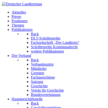
Aktuelles
Presse
Positionen
Themen
Publikationen
Back
DLT-Schriftenreihe
Fachzeitschrift „Der Landkreis“
Schriftenreihe Kommunalrecht
weitere Publikationen
Der Verband
Back
Verbandsspitze
Mitglieder
Gremien
Fachausschüsse
Satzung
Geschichte
Verein für Geschichte
Bundesvereinigung
Hauptgeschäftsstelle
Back
Geschäftsverteilung