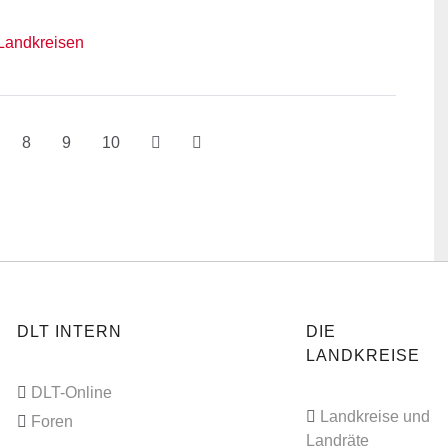
Landkreisen
8
9
10
DLT INTERN
DIE
LANDKREISE
DLT-Online
Landkreise und
Foren
Landräte